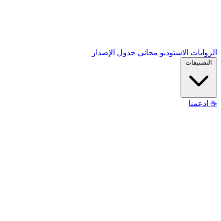
الروايات
الاستوديو
مجاني
جدول الإصدار
التصنيفات
☕
ادعمنا