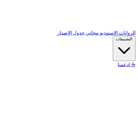
الروايات
الاستوديو
مجاني
جدول الإصدار
التصنيفات
☕
ادعمنا