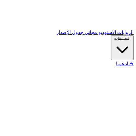
الروايات
الاستوديو
مجاني
جدول الإصدار
التصنيفات
☕
ادعمنا