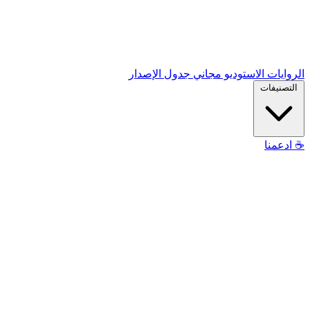
الروايات
الاستوديو
مجاني
جدول الإصدار
التصنيفات
☕
ادعمنا