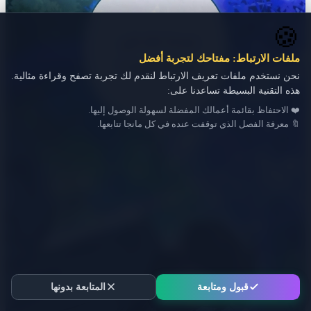
🍪
ملفات الارتباط: مفتاحك لتجربة أفضل
نحن نستخدم ملفات تعريف الارتباط لنقدم لك تجربة تصفح وقراءة مثالية.
هذه التقنية البسيطة تساعدنا على:
❤️ الاحتفاظ بقائمة أعمالك المفضلة لسهولة الوصول إليها.
🔖 معرفة الفصل الذي توقفت عنده في كل مانجا تتابعها.
قبول ومتابعة
المتابعة بدونها