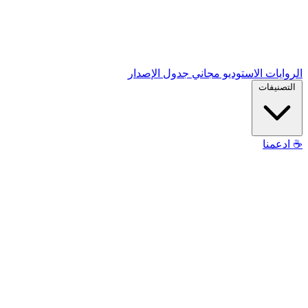
الروايات
الاستوديو
مجاني
جدول الإصدار
التصنيفات
☕
ادعمنا