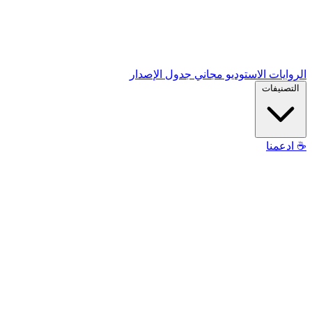
الروايات
الاستوديو
مجاني
جدول الإصدار
التصنيفات
☕
ادعمنا