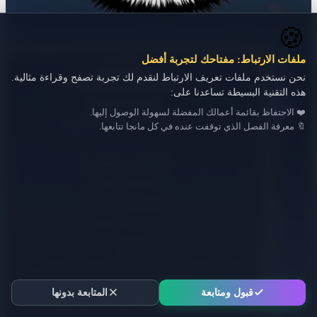
🍪
ملفات الارتباط: مفتاحك لتجربة أفضل
نحن نستخدم ملفات تعريف الارتباط لنقدم لك تجربة تصفح وقراءة مثالية.
هذه التقنية البسيطة تساعدنا على:
❤️ الاحتفاظ بقائمة أعمالك المفضلة لسهولة الوصول إليها.
🔖 معرفة الفصل الذي توقفت عنده في كل مانجا تتابعها.
قبول ومتابعة
المتابعة بدونها