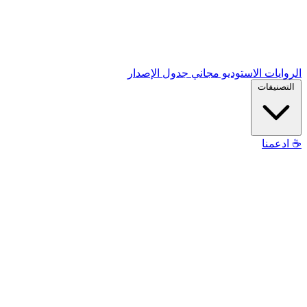
الروايات
الاستوديو
مجاني
جدول الإصدار
التصنيفات
☕
ادعمنا