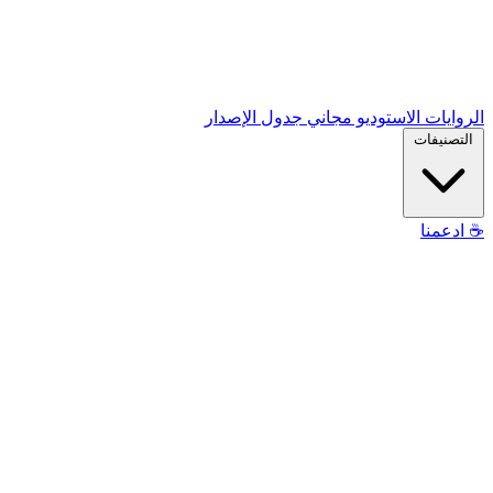
الروايات
الاستوديو
مجاني
جدول الإصدار
التصنيفات
☕
ادعمنا