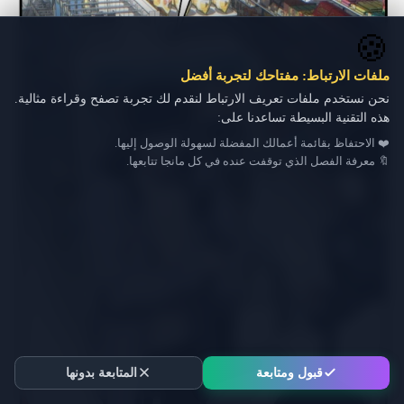
🍪
ملفات الارتباط: مفتاحك لتجربة أفضل
نحن نستخدم ملفات تعريف الارتباط لنقدم لك تجربة تصفح وقراءة مثالية.
هذه التقنية البسيطة تساعدنا على:
❤️ الاحتفاظ بقائمة أعمالك المفضلة لسهولة الوصول إليها.
🔖 معرفة الفصل الذي توقفت عنده في كل مانجا تتابعها.
قبول ومتابعة
المتابعة بدونها