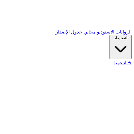
الروايات
الاستوديو
مجاني
جدول الإصدار
التصنيفات
☕
ادعمنا