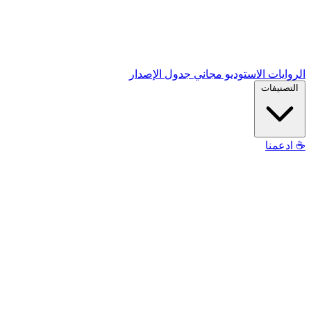
الروايات
الاستوديو
مجاني
جدول الإصدار
التصنيفات
☕
ادعمنا