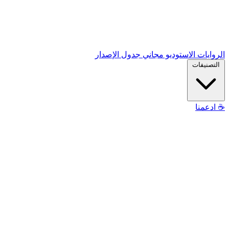
الروايات
الاستوديو
مجاني
جدول الإصدار
التصنيفات
☕
ادعمنا