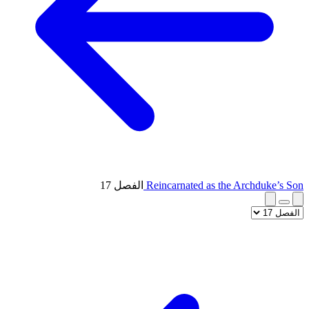
Reincarnated as the Archduke’s Son
الفصل 17