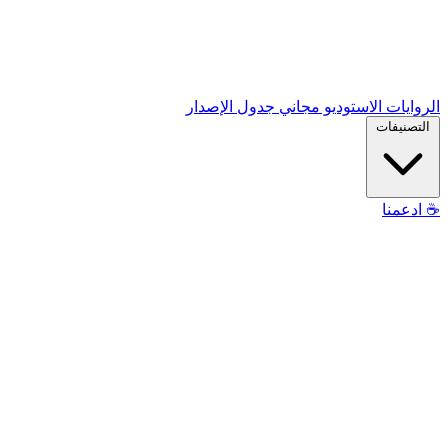
الروايات
الاستوديو
مجاني
جدول الإصدار
التصنيفات
☕
ادعمنا