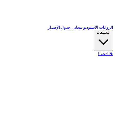
الروايات
الاستوديو
مجاني
جدول الإصدار
التصنيفات
☕
ادعمنا