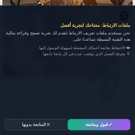
🍪
ملفات الارتباط: مفتاحك لتجربة أفضل
نحن نستخدم ملفات تعريف الارتباط لنقدم لك تجربة تصفح وقراءة مثالية.
هذه التقنية البسيطة تساعدنا على:
❤️ الاحتفاظ بقائمة أعمالك المفضلة لسهولة الوصول إليها.
🔖 معرفة الفصل الذي توقفت عنده في كل مانجا تتابعها.
قبول ومتابعة
المتابعة بدونها