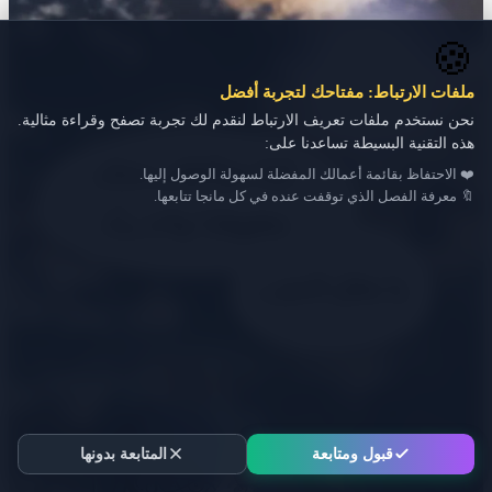
🍪
ملفات الارتباط: مفتاحك لتجربة أفضل
نحن نستخدم ملفات تعريف الارتباط لنقدم لك تجربة تصفح وقراءة مثالية.
هذه التقنية البسيطة تساعدنا على:
❤️ الاحتفاظ بقائمة أعمالك المفضلة لسهولة الوصول إليها.
🔖 معرفة الفصل الذي توقفت عنده في كل مانجا تتابعها.
قبول ومتابعة
المتابعة بدونها