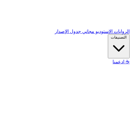
الروايات
الاستوديو
مجاني
جدول الإصدار
التصنيفات
☕
ادعمنا