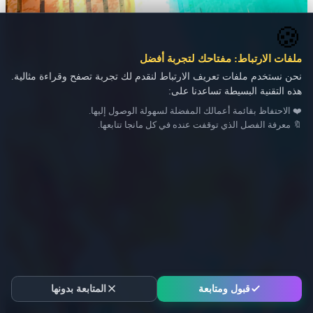
🍪
ملفات الارتباط: مفتاحك لتجربة أفضل
نحن نستخدم ملفات تعريف الارتباط لنقدم لك تجربة تصفح وقراءة مثالية.
هذه التقنية البسيطة تساعدنا على:
❤️ الاحتفاظ بقائمة أعمالك المفضلة لسهولة الوصول إليها.
🔖 معرفة الفصل الذي توقفت عنده في كل مانجا تتابعها.
قبول ومتابعة
المتابعة بدونها