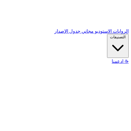
الروايات
الاستوديو
مجاني
جدول الإصدار
التصنيفات
☕
ادعمنا