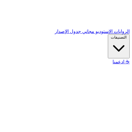
الروايات
الاستوديو
مجاني
جدول الإصدار
التصنيفات
☕
ادعمنا