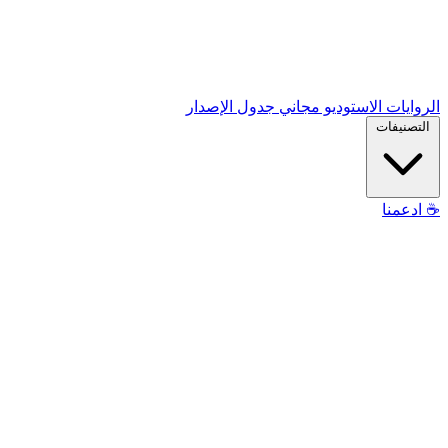
الروايات
الاستوديو
مجاني
جدول الإصدار
التصنيفات
☕
ادعمنا