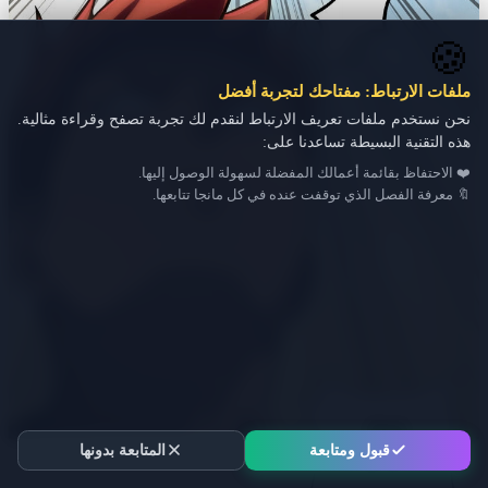
🍪
ملفات الارتباط: مفتاحك لتجربة أفضل
نحن نستخدم ملفات تعريف الارتباط لنقدم لك تجربة تصفح وقراءة مثالية.
هذه التقنية البسيطة تساعدنا على:
❤️ الاحتفاظ بقائمة أعمالك المفضلة لسهولة الوصول إليها.
🔖 معرفة الفصل الذي توقفت عنده في كل مانجا تتابعها.
قبول ومتابعة
المتابعة بدونها