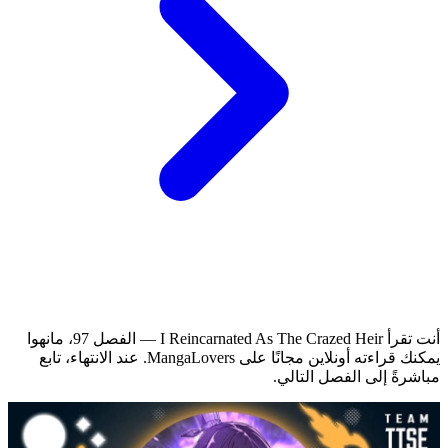
أنت تقرأ I Reincarnated As The Crazed Heir — الفصل 97، مانهوا
يمكنك قراءته أونلاين مجانًا على MangaLovers.
عند الانتهاء، تابع
مباشرةً إلى الفصل التالي.