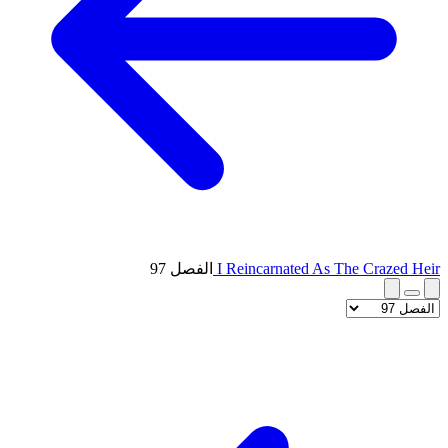
I Reincarnated As The Crazed Heir
الفصل 97