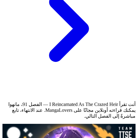
أنت تقرأ I Reincarnated As The Crazed Heir — الفصل 91، مانهوا
يمكنك قراءته أونلاين مجانًا على MangaLovers.
عند الانتهاء، تابع
مباشرةً إلى الفصل التالي.