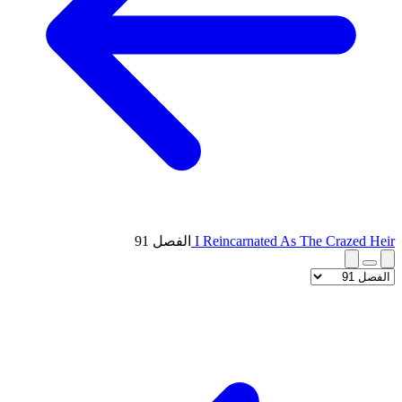
I Reincarnated As The Crazed Heir
الفصل 91