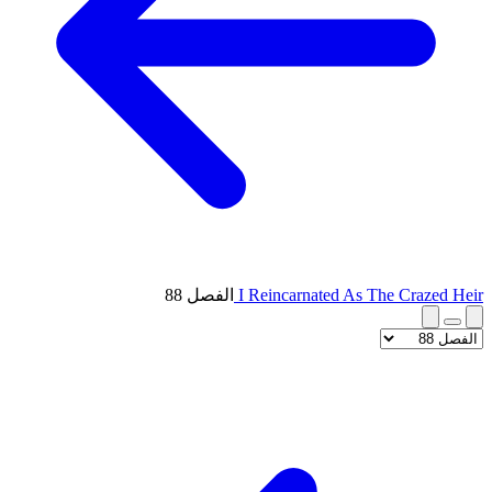
I Reincarnated As The Crazed Heir
الفصل 88