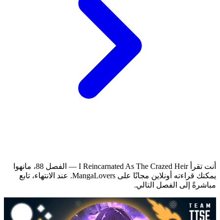
أنت تقرأ I Reincarnated As The Crazed Heir — الفصل 88، مانهوا
يمكنك قراءته أونلاين مجانًا على MangaLovers.
عند الانتهاء، تابع
مباشرةً إلى الفصل التالي.