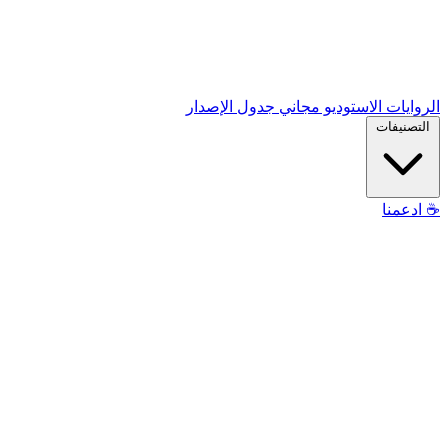
الروايات
الاستوديو
مجاني
جدول الإصدار
التصنيفات
☕
ادعمنا