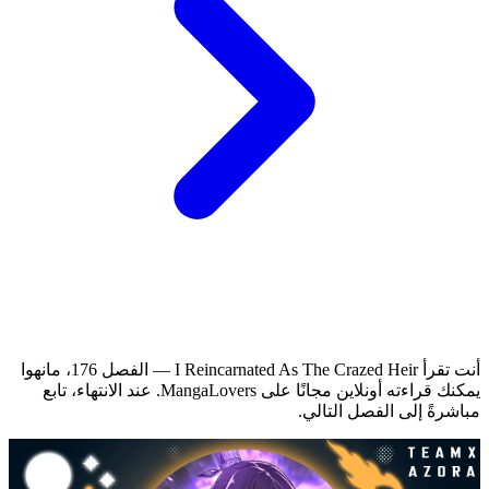
أنت تقرأ I Reincarnated As The Crazed Heir — الفصل 176، مانهوا
يمكنك قراءته أونلاين مجانًا على MangaLovers.
عند الانتهاء، تابع
مباشرةً إلى الفصل التالي.