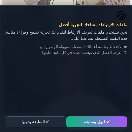
🍪
ملفات الارتباط: مفتاحك لتجربة أفضل
نحن نستخدم ملفات تعريف الارتباط لنقدم لك تجربة تصفح وقراءة مثالية.
هذه التقنية البسيطة تساعدنا على:
❤️ الاحتفاظ بقائمة أعمالك المفضلة لسهولة الوصول إليها.
🔖 معرفة الفصل الذي توقفت عنده في كل مانجا تتابعها.
قبول ومتابعة
المتابعة بدونها