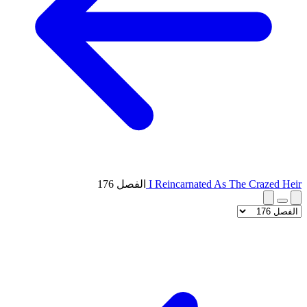
I Reincarnated As The Crazed Heir
الفصل 176