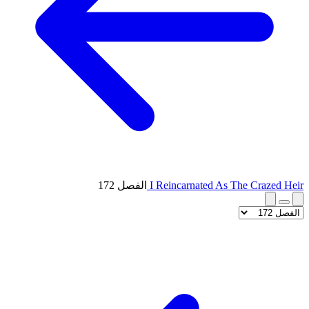
I Reincarnated As The Crazed Heir
الفصل 172