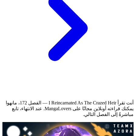
أنت تقرأ I Reincarnated As The Crazed Heir — الفصل 172، مانهوا
يمكنك قراءته أونلاين مجانًا على MangaLovers.
عند الانتهاء، تابع
مباشرةً إلى الفصل التالي.