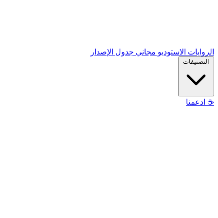
الروايات
الاستوديو
مجاني
جدول الإصدار
التصنيفات
☕
ادعمنا