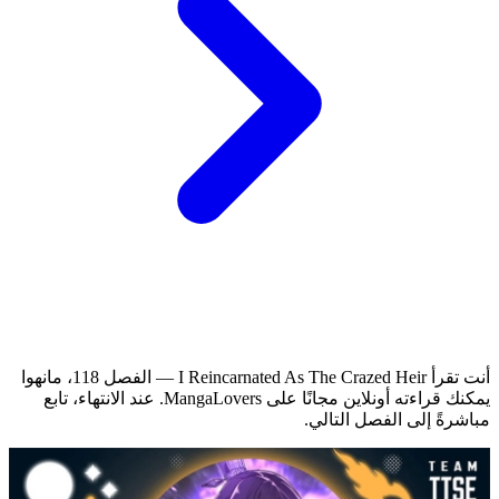
أنت تقرأ I Reincarnated As The Crazed Heir — الفصل 118، مانهوا
يمكنك قراءته أونلاين مجانًا على MangaLovers.
عند الانتهاء، تابع
مباشرةً إلى الفصل التالي.