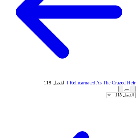
I Reincarnated As The Crazed Heir
الفصل 118