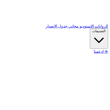
الروايات
الاستوديو
مجاني
جدول الإصدار
التصنيفات
☕
ادعمنا