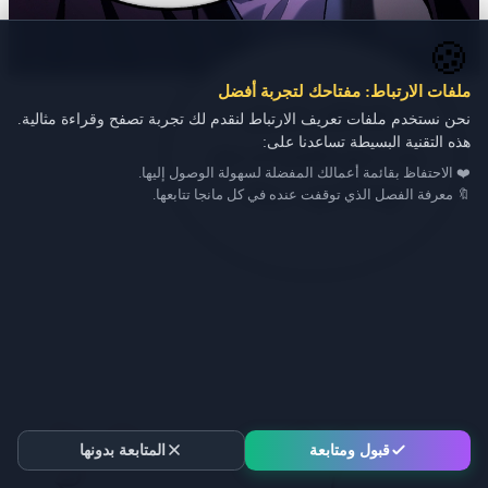
🍪
ملفات الارتباط: مفتاحك لتجربة أفضل
نحن نستخدم ملفات تعريف الارتباط لنقدم لك تجربة تصفح وقراءة مثالية.
هذه التقنية البسيطة تساعدنا على:
❤️ الاحتفاظ بقائمة أعمالك المفضلة لسهولة الوصول إليها.
🔖 معرفة الفصل الذي توقفت عنده في كل مانجا تتابعها.
قبول ومتابعة
المتابعة بدونها