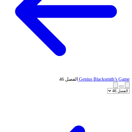
Genius Blacksmith’s Game
الفصل 46