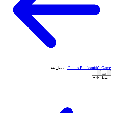
Genius Blacksmith’s Game
الفصل 44