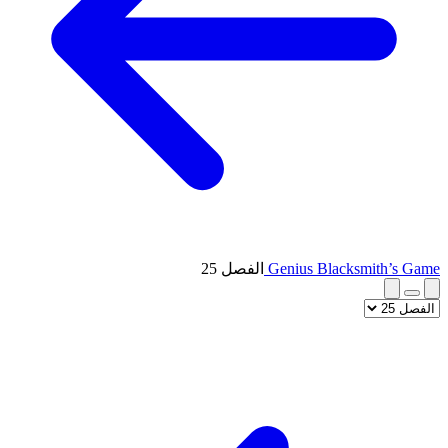
Genius Blacksmith’s Game
الفصل 25