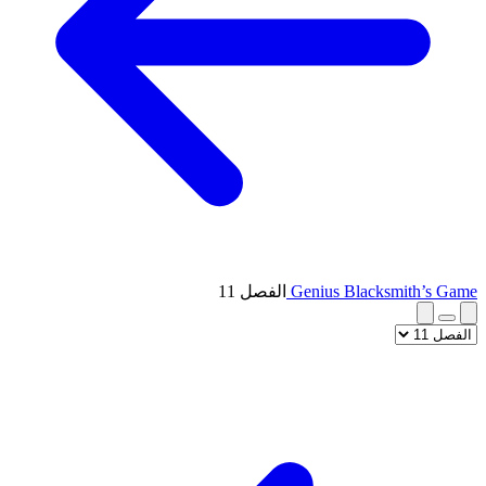
Genius Blacksmith’s Game
الفصل 11