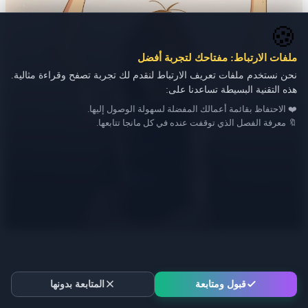
🍪
ملفات الارتباط: مفتاحك لتجربة أفضل
نحن نستخدم ملفات تعريف الارتباط لنقدم لك تجربة تصفح وقراءة مثالية.
هذه التقنية البسيطة تساعدنا على:
❤️ الاحتفاظ بقائمة أعمالك المفضلة لسهولة الوصول إليها.
🔖 معرفة الفصل الذي توقفت عنده في كل مانجا تتابعها.
قبول ومتابعة
المتابعة بدونها