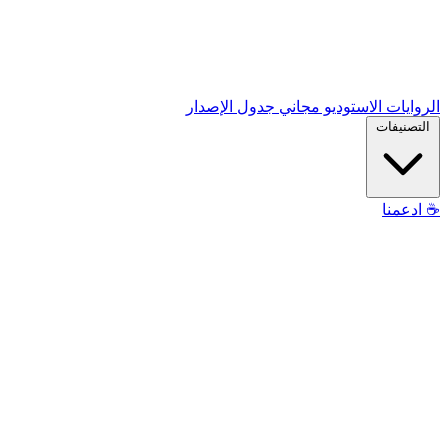
الروايات
الاستوديو
مجاني
جدول الإصدار
التصنيفات
☕
ادعمنا