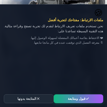
🍪
ملفات الارتباط: مفتاحك لتجربة أفضل
نحن نستخدم ملفات تعريف الارتباط لنقدم لك تجربة تصفح وقراءة مثالية.
هذه التقنية البسيطة تساعدنا على:
❤️ الاحتفاظ بقائمة أعمالك المفضلة لسهولة الوصول إليها.
🔖 معرفة الفصل الذي توقفت عنده في كل مانجا تتابعها.
قبول ومتابعة
المتابعة بدونها