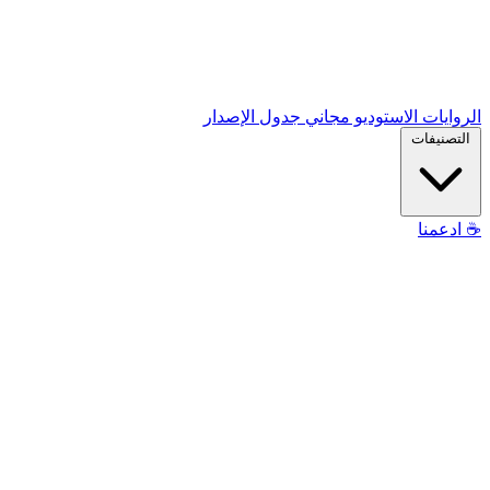
الروايات
الاستوديو
مجاني
جدول الإصدار
التصنيفات
☕
ادعمنا