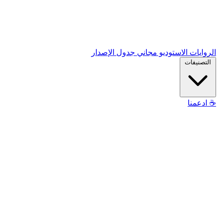
الروايات
الاستوديو
مجاني
جدول الإصدار
التصنيفات
☕
ادعمنا