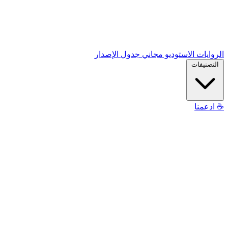
الروايات
الاستوديو
مجاني
جدول الإصدار
التصنيفات
☕
ادعمنا