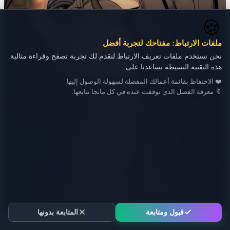
🍪
ملفات الارتباط: مفتاحك لتجربة أفضل
نحن نستخدم ملفات تعريف الارتباط لنقدم لك تجربة تصفح وقراءة مثالية.
هذه التقنية البسيطة تساعدنا على:
❤️ الاحتفاظ بقائمة أعمالك المفضلة لسهولة الوصول إليها.
🔖 معرفة الفصل الذي توقفت عنده في كل مانجا تتابعها.
قبول ومتابعة
المتابعة بدونها