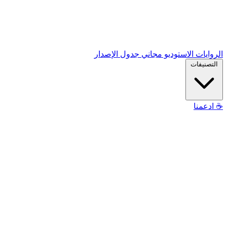
الروايات
الاستوديو
مجاني
جدول الإصدار
التصنيفات
☕
ادعمنا